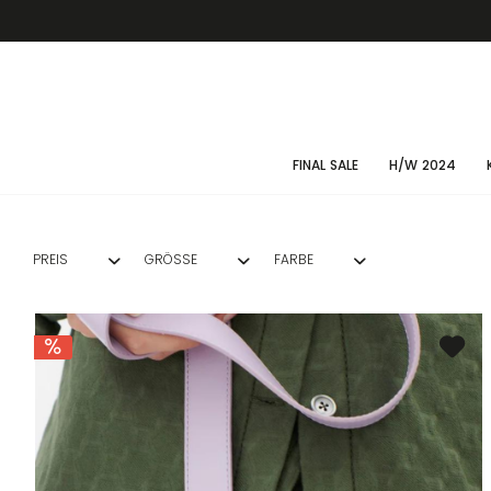
FINAL SALE
H/W 2024
PREIS
GRÖSSE
FARBE
34
BLAU
VON
79,50 €
BIS
299,00 €