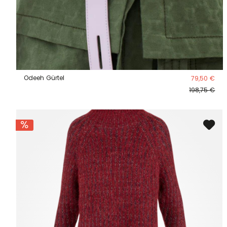
Odeeh Gürtel
79,50 €
198,75 €