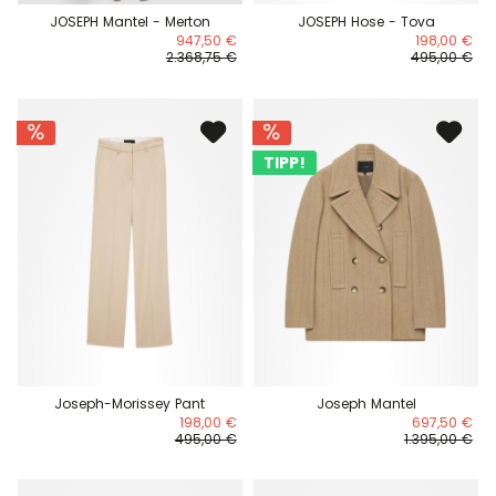
JOSEPH Mantel - Merton
JOSEPH Hose - Tova
947,50 €
198,00 €
2.368,75 €
495,00 €
TIPP!
Joseph-Morissey Pant
Joseph Mantel
198,00 €
697,50 €
495,00 €
1.395,00 €