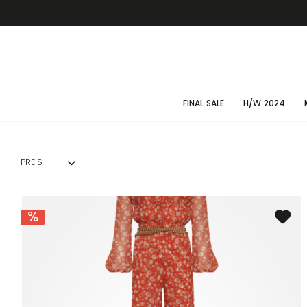
FINAL SALE
H/W 2024
PREIS
VON
255,00 €
BIS
270,00 €