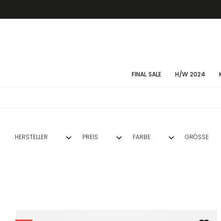
FINAL SALE
H/W 2024
HERSTELLER
PREIS
FARBE
GRÖSSE
DOLCE & GABBANA
SCHWARZ
36
VON
163,60 €
BIS
1998,00 €
ELISABETTA FRANCHI
LES HOMMES FEMME
MES DEMOISELLES
MISSONI