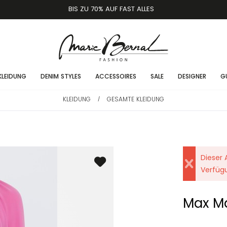
BIS ZU 70% AUF FAST ALLES
KLEIDUNG
DENIM STYLES
ACCESSOIRES
SALE
DESIGNER
G
KLEIDUNG
GESAMTE KLEIDUNG
/
Dieser A
Verfüg
Max M