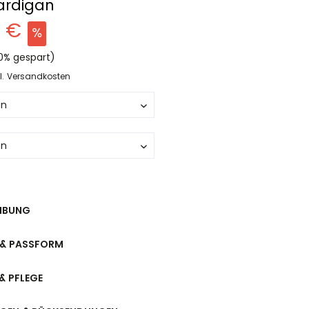
ardigan
0 €
0% gespart)
l. Versandkosten
IBUNG
& PASSFORM
& PFLEGE