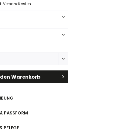
l. Versandkosten
 den
Warenkorb
IBUNG
& PASSFORM
& PFLEGE