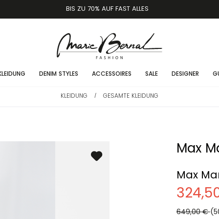
BIS ZU 70% AUF FAST ALLES
KLEIDUNG
DENIM STYLES
ACCESSOIRES
SALE
DESIGNER
G
KLEIDUNG
GESAMTE KLEIDUNG
/
Max M
Max Mar
324,5
649,00 €
(5