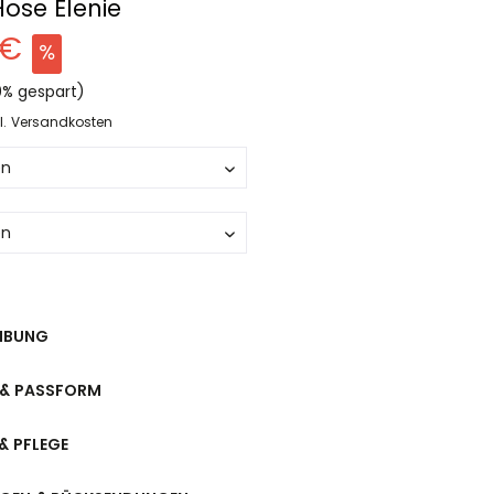
Hose Elenie
 €
% gespart)
l. Versandkosten
IBUNG
& PASSFORM
& PFLEGE